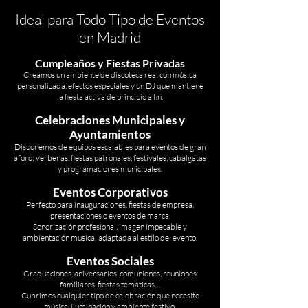
Ideal para Todo Tipo de Eventos
en Madrid
Cumpleaños y Fiestas Privadas
Creamos un ambiente de discoteca real con música
personalizada, efectos especiales y un DJ que mantiene
la fiesta activa de principio a fin.
Celebraciones Municipales y
Ayuntamientos
Disponemos de equipos escalables para eventos de gran
aforo: verbenas, fiestas patronales, festivales, cabalgatas
y programaciones municipales.
Eventos Corporativos
Perfecto para inauguraciones, fiestas de empresa,
presentaciones o eventos de marca.
Sonorización profesional, imagen impecable y
ambientación musical adaptada al estilo del evento.
Eventos Sociales
Graduaciones, aniversarios, comuniones, reuniones
familiares, fiestas temáticas…
Cubrimos cualquier tipo de celebración que necesite
música, iluminación y ambiente festivo.