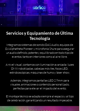
Servicios y Equipamiento de Última
Tecnología
Integramos sistemas de sonido DAS Audio, equipos de
DJ Alphatheta Pioneer y microfonía Shure para asegurar
un audio definido, potente y equilibrado en todo tipo de
eventos, tanto en interiores como al aire libre.
A nivel visual, contamos con iluminación avanzada: luces
DMX robotizadas, cabezas móviles, focos LED,
estroboscópicas, máquinas de humo y láser show.
Además, integramos pantallas LED 2.9mm para
visuales, animaciones o contenido personalizado,
perfectas para elevar el impacto del evento.
El montaje técnico se adapta siempre al espacio y al tipo
de celebración, garantizando un resultado impecable.