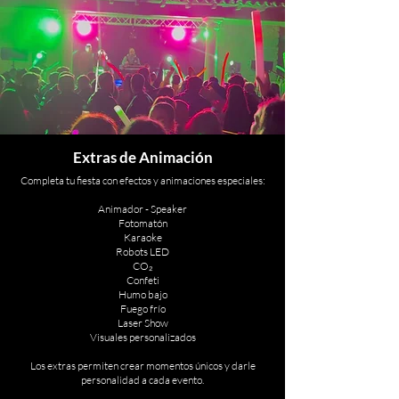
Extras de Animación
Completa tu fiesta con efectos y animaciones especiales:
Animador - Speaker
Fotomatón
Karaoke
Robots LED
CO₂
Confeti
Humo bajo
Fuego frío
Laser Show
Visuales personalizados
Los extras permiten crear momentos únicos y darle
personalidad a cada evento.