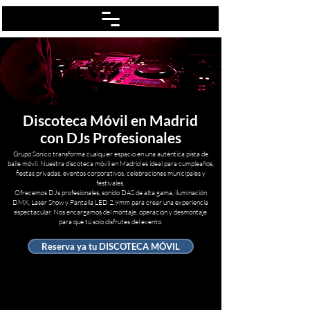
Discoteca Móvil en Madrid
con DJs Profesionales
Grupo Sonico transforma cualquier espacio en una auténtica pista de
baile móvil. Nuestra discoteca móvil en Madrid es ideal para cumpleaños,
fiestas privadas, eventos corporativos, celebraciones municipales y
festivales.
Ofrecemos DJs profesionales, sonido DAS de alta gama, iluminación
DMX, Laser Show y Pantalla LED 2.9mm para crear una experiencia
espectacular. Nos encargamos del montaje, operación y desmontaje
para que tú solo disfrutes del evento.
Reserva ya tu DISCOTECA MÓVIL