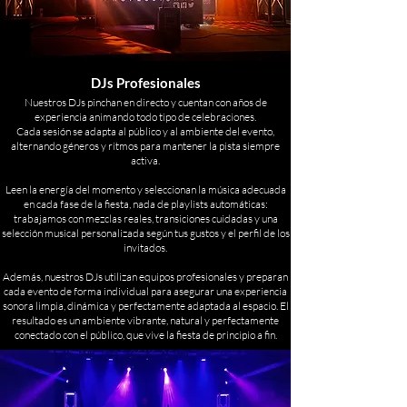
DJs Profesionales
Nuestros DJs pinchan en directo y cuentan con años de
experiencia animando todo tipo de celebraciones.
Cada sesión se adapta al público y al ambiente del evento,
alternando géneros y ritmos para mantener la pista siempre
activa.
Leen la energía del momento y seleccionan la música adecuada
en cada fase de la fiesta, nada de playlists automáticas:
trabajamos con mezclas reales, transiciones cuidadas y una
selección musical personalizada según tus gustos y el perfil de los
invitados.
Además, nuestros DJs utilizan equipos profesionales y preparan
cada evento de forma individual para asegurar una experiencia
sonora limpia, dinámica y perfectamente adaptada al espacio. El
resultado es un ambiente vibrante, natural y perfectamente
conectado con el público, que vive la fiesta de principio a fin.