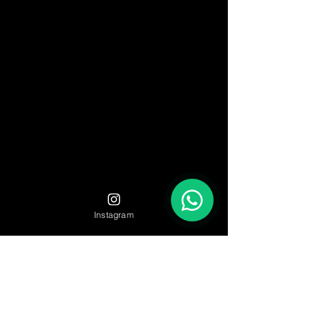
Instagram
Descubre el pack perfecto para
tu discoteca
Encuentra el formato que mejor encaje con tu
evento.
Desde opciones reducidas para cumple-eventos