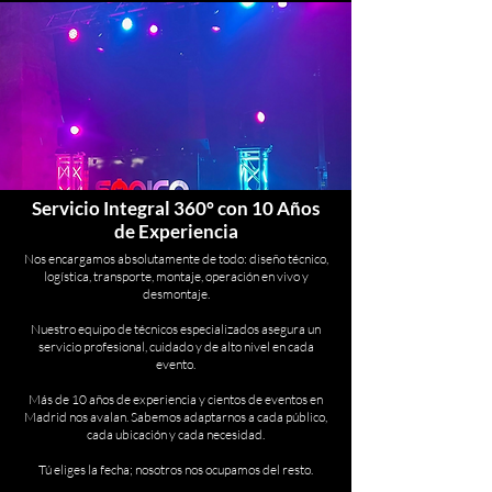
Servicio Integral 360° con 10 Años
de Experiencia
Nos encargamos absolutamente de todo: diseño técnico,
logística, transporte, montaje, operación en vivo y
desmontaje.
Nuestro equipo de técnicos especializados asegura un
servicio profesional, cuidado y de alto nivel en cada
evento.
Más de 10 años de experiencia y cientos de eventos en
Madrid nos avalan. Sabemos adaptarnos a cada público,
cada ubicación y cada necesidad.
Tú eliges la fecha; nosotros nos ocupamos del resto.