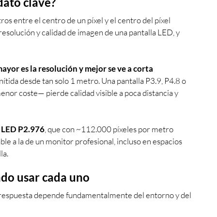
 dato clave?
tros entre el centro de un píxel y el centro del píxel 
resolución y calidad de imagen de una pantalla LED, y 
ayor es la resolución y mejor se ve a corta 
ítida desde tan solo 1 metro. Una pantalla P3.9, P4.8 o 
nor coste— pierde calidad visible a poca distancia y 
a LED P2.976
, que con ~112.000 píxeles por metro 
e a la de un monitor profesional, incluso en espacios 
la.
ndo usar cada uno
a respuesta depende fundamentalmente del entorno y del 