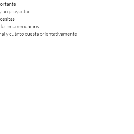
portante
y un proyector
cesitas
no lo recomendamos
onal y cuánto cuesta orientativamente