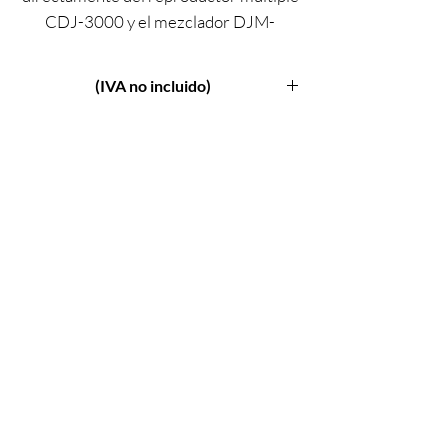
CDJ-3000 y el mezclador DJM-
900NXS2, además una nueva pantalla
táctil de 10,1 pulgadas.
(IVA no incluido)
Novedades de la controladora XDJ
RX3
Pantalla táctil de 10,1 pulgadas
con nueva interfaz
La pantalla táctil de 10.1 "es la más
grande jamás vista en un sistema DJ
Todo en Uno de Pioneer DJ. Cuenta
una alta resolución y velocidad de
fotogramas para que puedas ver todo
con claridad, incluida la forma de onda
suave.
Además, un nuevo diseño de interfaz de
usuario y una serie de nuevas funciones