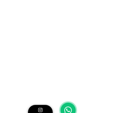
te permitirán disfrutar de una
navegación más fácil y rápida y una
mezcla precisa. Por ejemplo, puedes
tocar cualquiera de los íconos apilados
en el lado izquierdo de la pantalla para
mostrar instantáneamente la
información relevante de cada pista.
Release FX: Inyecta nueva energía
en tu actuación
Al presionar Performance Pads en el
modo Release FX, puedes cambiar
instantáneamente la energía de tu
mezcla, tanto si deseas agregar drama
a la sección de una pista o crear un
momento emocionante antes de pasar
a otra canción en el otro deck. Elige