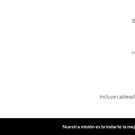
E
c
Incluye cablead
Nuestra misión es brindarte
la me