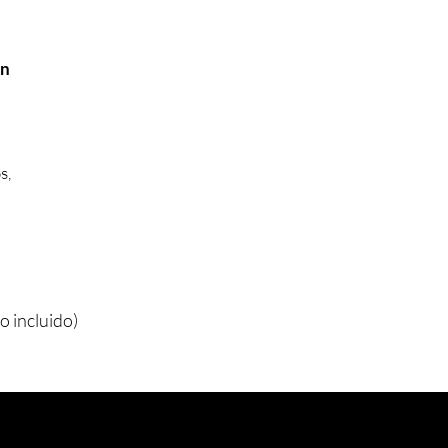
en
s,
o incluido)