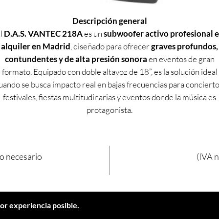
Descripción general
l
D.A.S. VANTEC 218A
es un
subwoofer activo profesional 
alquiler en Madrid
, diseñado para ofrecer
graves profundos,
contundentes y de alta presión sonora
en eventos de gran
formato. Equipado con doble altavoz de 18”, es la solución ideal
uando se busca impacto real en bajas frecuencias para concierto
festivales, fiestas multitudinarias y eventos donde la música es
protagonista.
Este modelo está pensado para trabajar junto a sistemas de PA
potentes, aportando el refuerzo necesario para conseguir una
experiencia sonora completa y equilibrada.
o necesario
(IVA n
Características técnicas principales
Modelo: D.A.S. VANTEC 218A
Subwoofer activo con
doble 18”
jor experiencia posible.
Amplificación integrada de alta potencia