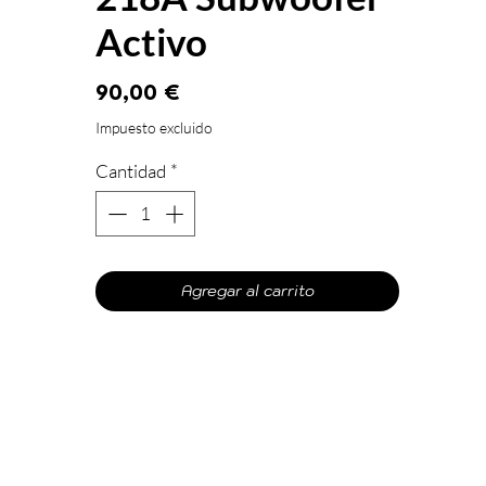
Activo
Precio
90,00 €
Impuesto excluido
Cantidad
*
Agregar al carrito