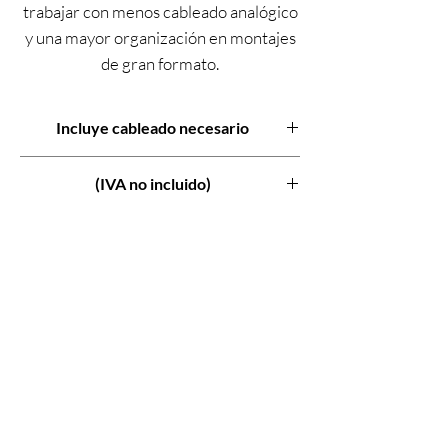
trabajar con menos cableado analógico
y una mayor organización en montajes
de gran formato.
Es el complemento natural de mesas
digitales MIDAS en eventos
Incluye cableado necesario
profesionales.
(IVA no incluido)
Características técnicas principales
32 entradas XLR
16 salidas XLR
Previos MIDAS PRO
Conexión digital AES50
Chasis robusto para escenario
El alquiler de la MIDAS DL32 en
Madrid permite mejorar la
organización, fiabilidad y limpieza