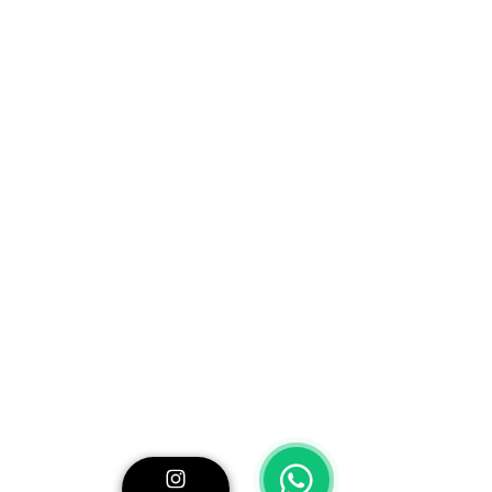
del escenario
, especialmente en
conciertos y producciones complejas.
Usos ideales
Conciertos
Festivales
Escenarios medianos y grandes
Producciones profesionales
Eventos técnicos avanzados
El
alquiler del stagebox MIDAS DL32
en Madrid
es clave para producciones
que necesitan
más entradas, mejor
organización y sonido profesional
en
eventos de alto nivel.