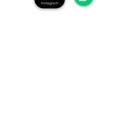
Instagram
Nuestra misión es brindarte
la mejor experiencia posible.
Dirección:
Oficinas Centrales: Calle Azofra 10, 28050, Madrid
Almacén:
C. Valgrande, 31, 28108, Alcobendas, Madrid
Contacto:
Oficinas Centrales: 916
67 94 55
Dpto. Comercial / Bodas: 677 45 64 93
Dpto. Técnico: 628 66 89 53
contacto@gruposonico.com
© Sonico Professional