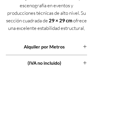
escenografía en eventos y
producciones técnicas de alto nivel. Su
sección cuadrada de
29 × 29 cm
ofrece
una excelente estabilidad estructural,
permitiendo configuraciones seguras y
versátiles tanto en interior como en
Alquiler por Metros
exterior.
(IVA no incluido)
El acabado negro, realizado mediante
pintura en polvo al horno
, garantiza
una integración visual limpia y discreta
en escenarios, platós y eventos
corporativos donde la estética es un
factor clave. El truss se
alquila por
metros
, lo que permite adaptar la
estructura exactamente a las
necesidades de cada montaje.