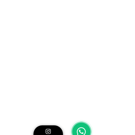
Características técnicas principales
Modelo: TQN 290 de GUIL
Truss cuadrado de
29 × 29 cm
Acabado negro con pintura en
polvo al horno
Fabricado en
aluminio EN-AW
6082 T6
de alta resistencia
Tubos principales:
Ø 50 × 2 mm
Traviesas:
Ø 20 × 2 mm
Sistema de unión rápida
UTR-10
(incluido)
Alquiler
por metros
Pesos aproximados por tramo:
Tramo
1 m
:
7,40 kg
Tramo
2 m
:
12,55 kg